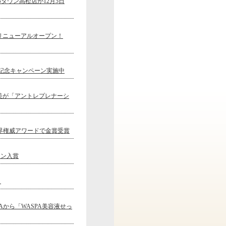
タウン高松店が12月5日
転リニューアルオープン！
年記念キャンペーン実施中
美が「アントレプレナーシ
業界権威アワードで金賞受賞
ョン入賞
！
PAから「WASPA美容液せっ