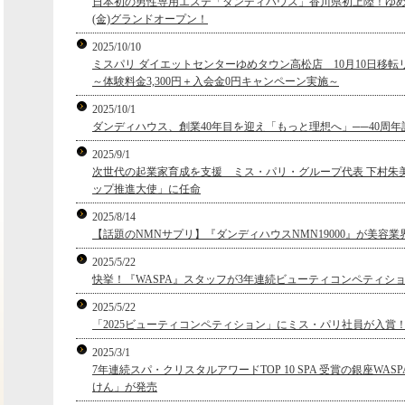
日本初の男性専用エステ「ダンディハウス」香川県初上陸！ゆめ
(金)グランドオープン！
2025/10/10
ミスパリ ダイエットセンターゆめタウン高松店 10月10日移
～体験料金3,300円＋入会金0円キャンペーン実施～
2025/10/1
ダンディハウス、創業40年目を迎え「もっと理想へ」──40周
2025/9/1
次世代の起業家育成を支援 ミス・パリ・グループ代表 下村朱
ップ推進大使」に任命
2025/8/14
【話題のNMNサプリ】『ダンディハウスNMN19000』が美容
2025/5/22
快挙！『WASPA』スタッフが3年連続ビューティコンペティシ
2025/5/22
「2025ビューティコンペティション」にミス・パリ社員が入賞
2025/3/1
7年連続スパ・クリスタルアワードTOP 10 SPA 受賞の銀座WAS
けん」が発売